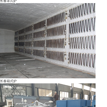
长春罩式炉
长春箱式炉