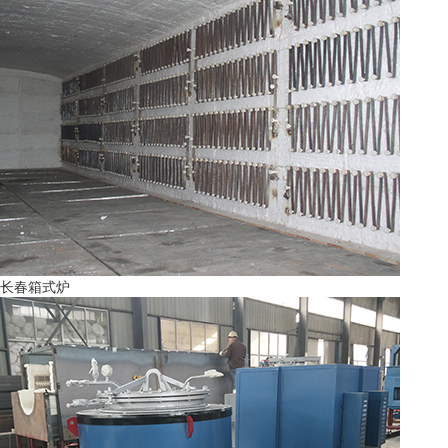
长春箱式炉