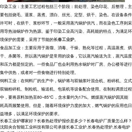
印染工业：主要工艺过程包括三个阶段：前处理、染色印花、后整理，主
要包括烧毛、退浆、蒸煮、漂白、丝光、定型、烘干、染色。在设备条件
许可时，在烘干、浆纱环节，一般采用蒸汽锅炉供汽，而在染色工序则采
用导热油锅炉作为热源。鉴于印染工业高污染、高耗能的特点，为满足环
境保护的需要，采用了节能的
长春工业炉
。
食品加工业：主要应用于蒸馏、消毒、干燥、熟化等过程，高温蒸煮、烘
干、杀菌等。所以蒸汽锅炉是常用的设备，它以蒸汽输送为主，蒸汽温度
和压力都是恒定的。一些食品厂也会利用热水锅炉对厂房、办公楼等进行
集中供热，或者对一些食物进行特别处理。
饲料工业：在饲料厂的生产中，锅炉将与双轴浆叶混合机、粉碎机、立式
双轴粉碎机、制粒机、输送机、包装机等设备配合使用。在制粒调质过程
中，要将原料加热至80~85℃，含水量约为17%。燃煤蒸汽锅炉因其能
耗高而频繁使用。但是，随着环境保护力度的加大，燃气锅炉的应用也日
益增多，以满足环境保护的要求。
长春工业炉哪家好？长春热处理炉报价是多少？长春电炉厂质量怎么样？
沈阳央合智能工业科技有限公司承接长春工业炉,长春热处理炉,长春电炉