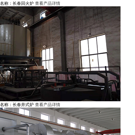
名称：长春回火炉
查看产品详情
名称：长春井式炉
查看产品详情