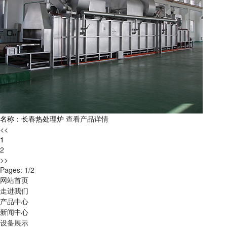
名称：长春热处理炉
查看产品详情
<<
1
2
>>
Pages: 1/2
网站首页
走进我们
产品中心
新闻中心
设备展示