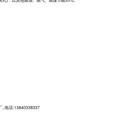
挂式)，比其他燃油、燃气、燃煤节能35%。
13840338337