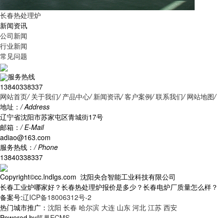
长春热处理炉
新闻资讯
公司新闻
行业新闻
常见问题
服务热线
13840338337
网站首页
/
关于我们
/
产品中心
/
新闻资讯
/
客户案例
/
联系我们
/
网站地图
/
地址：
/ Address
辽宁省沈阳市苏家屯区青城街17号
邮箱：
/ E-Mail
adiao@163.com
服务热线：
/ Phone
13840338337
Copyright©cc.lndlgs.com 沈阳央合智能工业科技有限公司
长春工业炉哪家好？长春热处理炉报价是多少？长春电炉厂质量怎么样？沈阳央
备案号:
辽ICP备18006312号-2
热门城市推广：
沈阳
长春
哈尔滨
大连
山东
河北
江苏
西安
Powered by
筑巢ECMS