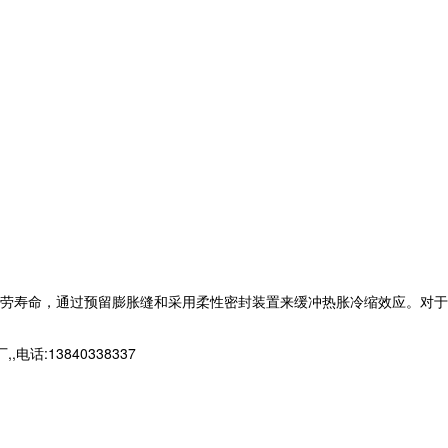
劳寿命，通过预留膨胀缝和采用柔性密封装置来缓冲热胀冷缩效应。对于
13840338337