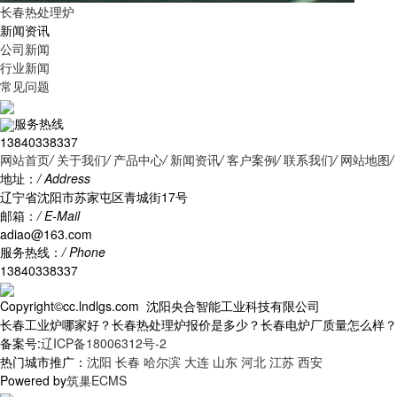
长春热处理炉
新闻资讯
公司新闻
行业新闻
常见问题
服务热线
13840338337
网站首页
/
关于我们
/
产品中心
/
新闻资讯
/
客户案例
/
联系我们
/
网站地图
/
地址：
/ Address
辽宁省沈阳市苏家屯区青城街17号
邮箱：
/ E-Mail
adiao@163.com
服务热线：
/ Phone
13840338337
Copyright©cc.lndlgs.com 沈阳央合智能工业科技有限公司
长春工业炉哪家好？长春热处理炉报价是多少？长春电炉厂质量怎么样？沈阳央
备案号:
辽ICP备18006312号-2
热门城市推广：
沈阳
长春
哈尔滨
大连
山东
河北
江苏
西安
Powered by
筑巢ECMS