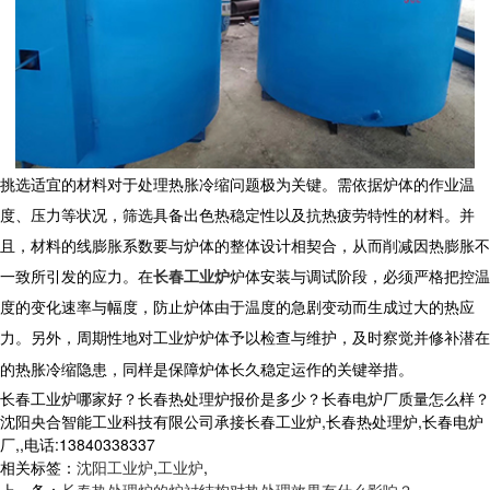
挑选适宜的材料对于处理热胀冷缩问题极为关键。需依据炉体的作业温
度、压力等状况，筛选具备出色热稳定性以及抗热疲劳特性的材料。并
且，材料的线膨胀系数要与炉体的整体设计相契合，从而削减因热膨胀不
一致所引发的应力。在
长春工业炉
炉体安装与调试阶段，必须严格把控温
度的变化速率与幅度，防止炉体由于温度的急剧变动而生成过大的热应
力。另外，周期性地对
工业炉
炉体予以检查与维护，及时察觉并修补潜在
的热胀冷缩隐患，同样是保障炉体长久稳定运作的关键举措。
长春工业炉哪家好？长春热处理炉报价是多少？长春电炉厂质量怎么样？
沈阳央合智能工业科技有限公司承接长春工业炉,长春热处理炉,长春电炉
厂,,电话:13840338337
相关标签：
沈阳工业炉
,
工业炉
,