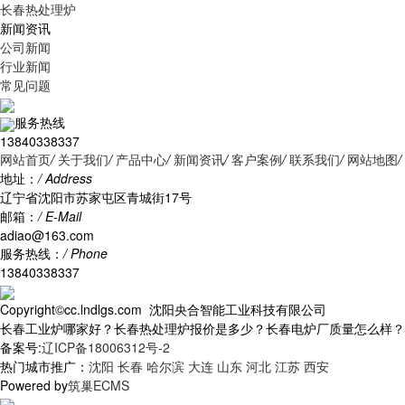
长春热处理炉
新闻资讯
公司新闻
行业新闻
常见问题
服务热线
13840338337
网站首页
/
关于我们
/
产品中心
/
新闻资讯
/
客户案例
/
联系我们
/
网站地图
/
地址：
/ Address
辽宁省沈阳市苏家屯区青城街17号
邮箱：
/ E-Mail
adiao@163.com
服务热线：
/ Phone
13840338337
Copyright©cc.lndlgs.com 沈阳央合智能工业科技有限公司
长春工业炉哪家好？长春热处理炉报价是多少？长春电炉厂质量怎么样？沈阳央
备案号:
辽ICP备18006312号-2
热门城市推广：
沈阳
长春
哈尔滨
大连
山东
河北
江苏
西安
Powered by
筑巢ECMS